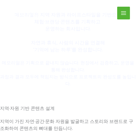
기억될 경험을 만드는 회사
콘
사람과 지역, 시간을 연결하는
MEMOREAL
텐
메모리얼은 지역 자원과 라이프스타일을 기반으로
츠
체험·브랜딩·콘텐츠를 기획하고
로
운영하는 회사입니다.
건
너
자연과 휴식, 사람의 시간을 연결해
뛰
‘기억에 남는 하루’를 완성합니다.
기
지역과 일상을 연결해 지속 가능한 경험을 만듭니다
메모리얼은 기획으로 끝내지 않습니다. 현장에서 검증하고, 운영을
통해 완성합니다.
과정과 결과 모두에 책임지는 방식으로 프로젝트의 완성도를 높입니
다.
지역·자원 기반 콘텐츠 설계
지역이 가진 자연·공간·문화 자원을 발굴하고 스토리와 브랜드로 구
조화하여 콘텐츠의 뼈대를 만듭니다.